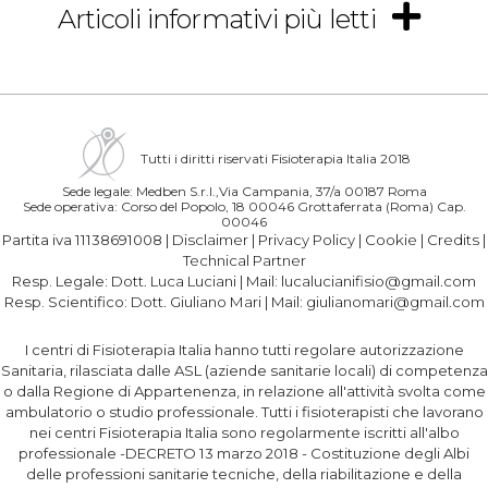
Articoli informativi più letti
Tutti i diritti riservati Fisioterapia Italia 2018
Sede legale: Medben S.r.l.,Via Campania, 37/a 00187 Roma
Sede operativa: Corso del Popolo, 18 00046 Grottaferrata (Roma) Cap.
00046
Partita iva 11138691008 |
Disclaimer
|
Privacy Policy
|
Cookie
|
Credits
|
Technical Partner
Resp. Legale:
Dott. Luca Luciani
| Mail:
lucalucianifisio@gmail.com
Resp. Scientifico:
Dott. Giuliano Mari
| Mail:
giulianomari@gmail.com
I centri di Fisioterapia Italia hanno tutti regolare autorizzazione
Sanitaria, rilasciata dalle ASL (aziende sanitarie locali) di competenza
o dalla Regione di Appartenenza, in relazione all'attività svolta come
ambulatorio o studio professionale. Tutti i fisioterapisti che lavorano
nei centri Fisioterapia Italia sono regolarmente iscritti all'albo
professionale -DECRETO 13 marzo 2018 - Costituzione degli Albi
delle professioni sanitarie tecniche, della riabilitazione e della