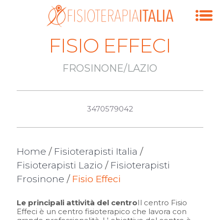
FISIO EFFECI
FROSINONE/LAZIO
3470579042
Home
/
Fisioterapisti Italia
/
Fisioterapisti Lazio
/
Fisioterapisti
Frosinone
/
Fisio Effeci
Le principali attività del centro
Il centro Fisio
Effeci è un centro fisioterapico che lavora con