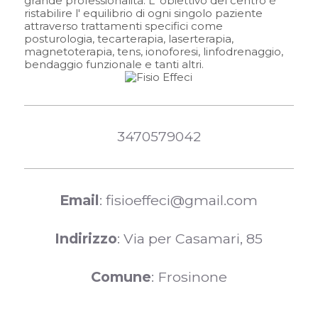
grande professionalità. L' obiettivo del centro è
ristabilire l' equilibrio di ogni singolo paziente
attraverso trattamenti specifici come
posturologia, tecarterapia, laserterapia,
magnetoterapia, tens, ionoforesi, linfodrenaggio,
bendaggio funzionale e tanti altri.
3470579042
Email
: fisioeffeci@gmail.com
Indirizzo
: Via per Casamari, 85
Comune
: Frosinone