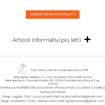
GUARDA I 100 ARTICOLI PIÙ LETTI
Articoli informativi più letti
Tutti i diritti riservati Fisioterapia Italia 2018
Sede legale: Medben S.r.l.,Via Campania, 37/a 00187 Roma
Sede operativa: Corso del Popolo, 18 00046 Grottaferrata (Roma) Cap.
00046
Partita iva 11138691008 |
Disclaimer
|
Privacy Policy
|
Cookie
|
Credits
|
Technical Partner
Resp. Legale:
Dott. Luca Luciani
| Mail:
lucalucianifisio@gmail.com
Resp. Scientifico:
Dott. Giuliano Mari
| Mail:
giulianomari@gmail.com