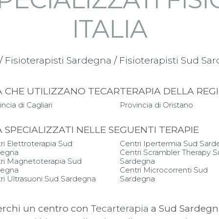
ITALIA
/
Fisioterapisti Sardegna
/
Fisioterapisti Sud Sa
PIA CHE UTILIZZANO TECARTERAPIA DELLA RE
ncia di Cagliari
Provincia di Oristano
IA SPECIALIZZATI NELLE SEGUENTI TERAPIE
ri Elettroterapia Sud
Centri Ipertermia Sud Sar
degna
Centri Scrambler Therapy 
ri Magnetoterapia Sud
Sardegna
degna
Centri Microcorrenti Sud
ri Ultrasuoni Sud Sardegna
Sardegna
erchi un centro con
Tecarterapia
a Sud Sardegn