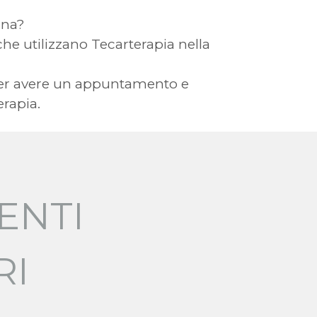
gna?
a che utilizzano Tecarterapia nella
e per avere un appuntamento e
erapia.
ENTI
RI