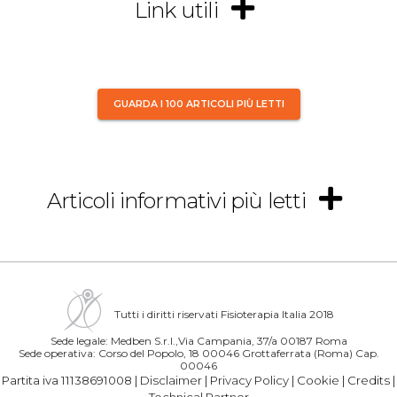
Link utili
GUARDA I 100 ARTICOLI PIÙ LETTI
Articoli informativi più letti
Tutti i diritti riservati Fisioterapia Italia 2018
Sede legale: Medben S.r.l.,Via Campania, 37/a 00187 Roma
Sede operativa: Corso del Popolo, 18 00046 Grottaferrata (Roma) Cap.
00046
Partita iva 11138691008 |
Disclaimer
|
Privacy Policy
|
Cookie
|
Credits
|
Technical Partner