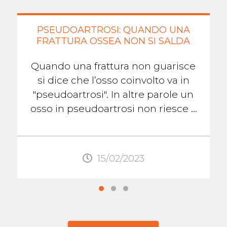
PSEUDOARTROSI: QUANDO UNA
FRATTURA OSSEA NON SI SALDA
Quando una frattura non guarisce
si dice che l’osso coinvolto va in
"pseudoartrosi". In altre parole un
osso in pseudoartrosi non riesce a
formare il callo osseo che lo aiuterà
...
15/02/2023