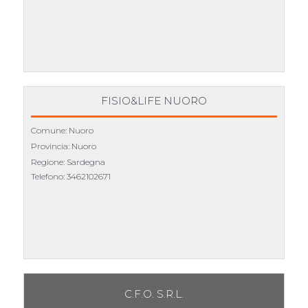
FISIO&LIFE NUORO
Comune: Nuoro
Provincia: Nuoro
Regione: Sardegna
Telefono:
3462102671
C.F.O. S.R.L.