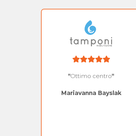
à nel
"
Ottimo centro
"
apico,
arate e
Mariavanna Bayslak
, un
i fa
che fa
0 euro