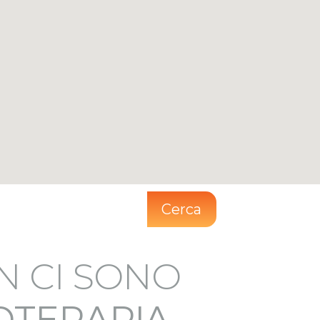
Cerca
N CI SONO
IOTERAPIA