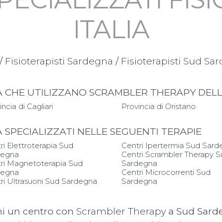
ITALIA
/
Fisioterapisti Sardegna
/
Fisioterapisti Sud Sa
APIA CHE UTILIZZANO SCRAMBLER THERAPY DE
ncia di Cagliari
Provincia di Oristano
IA SPECIALIZZATI NELLE SEGUENTI TERAPIE
ri Elettroterapia Sud
Centri Ipertermia Sud Sar
degna
Centri Scrambler Therapy 
ri Magnetoterapia Sud
Sardegna
degna
Centri Microcorrenti Sud
ri Ultrasuoni Sud Sardegna
Sardegna
hi un centro con
Scrambler Therapy
a Sud Sard