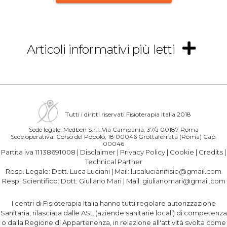
Articoli informativi più letti
Tutti i diritti riservati Fisioterapia Italia 2018
Sede legale: Medben S.r.l.,Via Campania, 37/a 00187 Roma
Sede operativa: Corso del Popolo, 18 00046 Grottaferrata (Roma) Cap.
00046
Partita iva 11138691008 |
Disclaimer
|
Privacy Policy
|
Cookie
|
Credits
|
Technical Partner
Resp. Legale:
Dott. Luca Luciani
| Mail:
lucalucianifisio@gmail.com
Resp. Scientifico:
Dott. Giuliano Mari
| Mail:
giulianomari@gmail.com
I centri di Fisioterapia Italia hanno tutti regolare autorizzazione
Sanitaria, rilasciata dalle ASL (aziende sanitarie locali) di competenza
o dalla Regione di Appartenenza, in relazione all'attività svolta come