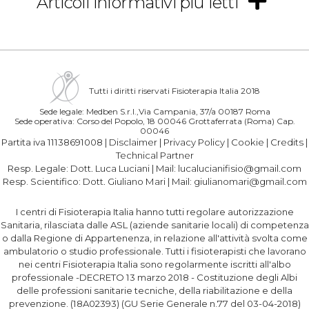
Articoli informativi più letti
Tutti i diritti riservati Fisioterapia Italia 2018
Sede legale: Medben S.r.l.,Via Campania, 37/a 00187 Roma
Sede operativa: Corso del Popolo, 18 00046 Grottaferrata (Roma) Cap.
00046
Partita iva 11138691008 |
Disclaimer
|
Privacy Policy
|
Cookie
|
Credits
|
Technical Partner
Resp. Legale:
Dott. Luca Luciani
| Mail:
lucalucianifisio@gmail.com
Resp. Scientifico:
Dott. Giuliano Mari
| Mail:
giulianomari@gmail.com
I centri di Fisioterapia Italia hanno tutti regolare autorizzazione
Sanitaria, rilasciata dalle ASL (aziende sanitarie locali) di competenza
o dalla Regione di Appartenenza, in relazione all'attività svolta come
ambulatorio o studio professionale. Tutti i fisioterapisti che lavorano
nei centri Fisioterapia Italia sono regolarmente iscritti all'albo
professionale -DECRETO 13 marzo 2018 - Costituzione degli Albi
delle professioni sanitarie tecniche, della riabilitazione e della
prevenzione. (18A02393) (GU Serie Generale n.77 del 03-04-2018)