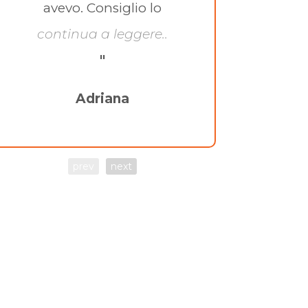
avevo. Consiglio lo
continua a leggere..
"
Adriana
prev
next