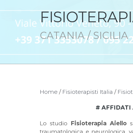
FISIOTERAPI
CATANIA / SICILIA
Home
/
Fisioterapisti Italia
/
Fisiot
# AFFIDATI
Lo studio
Fisioterapia
Aiello
sp
traumatologica e neurologica, va