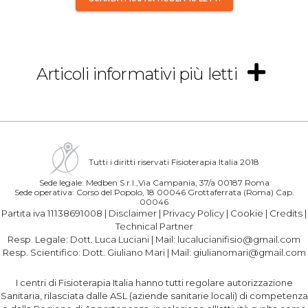
Articoli informativi più letti
Tutti i diritti riservati Fisioterapia Italia 2018
Sede legale: Medben S.r.l.,Via Campania, 37/a 00187 Roma
Sede operativa: Corso del Popolo, 18 00046 Grottaferrata (Roma) Cap.
00046
Partita iva 11138691008 |
Disclaimer
|
Privacy Policy
|
Cookie
|
Credits
|
Technical Partner
Resp. Legale:
Dott. Luca Luciani
| Mail:
lucalucianifisio@gmail.com
Resp. Scientifico:
Dott. Giuliano Mari
| Mail:
giulianomari@gmail.com
I centri di Fisioterapia Italia hanno tutti regolare autorizzazione
Sanitaria, rilasciata dalle ASL (aziende sanitarie locali) di competenza