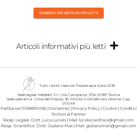
GUARDA I 100 ARTICOLI PIÙ LETTI
Articoli informativi più letti
Tutti i diritti riservati Fisioterapia Italia 2018
Sede legale: Medben S.r.l.,Via Campania, 37/a 00187 Roma
Sede operativa: Corso del Popolo, 18 00046 Grottaferrata (Roma) Cap.
00046
Partita iva 11138691008 |
Disclaimer
|
Privacy Policy
|
Cookie
|
Credits
|
Technical Partner
Resp. Legale:
Dott. Luca Luciani
| Mail:
lucalucianifisio@gmail.com
Resp. Scientifico:
Dott. Giuliano Mari
| Mail:
giulianomari@gmail.com