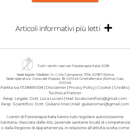
Articoli informativi più letti
Tutti i diritti riservati Fisioterapia Italia 2018
Sede legale: Medben S.r.l.,Via Campania, 37/a 00187 Roma
Sede operativa: Corso del Popolo, 18 00046 Grottaferrata (Roma) Cap.
00046
Partita iva 11138691008 |
Disclaimer
|
Privacy Policy
|
Cookie
|
Credits
|
Technical Partner
Resp. Legale:
Dott. Luca Luciani
| Mail:
lucalucianifisio@gmail.com
Resp. Scientifico:
Dott. Giuliano Mari
| Mail:
giulianomari@gmail.com
I centri di Fisioterapia Italia hanno tutti regolare autorizzazione
Sanitaria, rilasciata dalle ASL (aziende sanitarie locali) di competenza
o dalla Regione di Appartenenza, in relazione all'attività svolta come