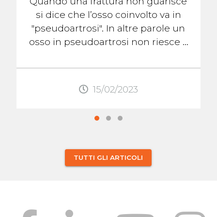
Quando una frattura non guarisce
si dice che l’osso coinvolto va in
"pseudoartrosi". In altre parole un
osso in pseudoartrosi non riesce a
formare il callo osseo che lo aiuterà
...
15/02/2023
TUTTI GLI ARTICOLI