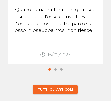
Quando una frattura non guarisce
si dice che l’osso coinvolto va in
"pseudoartrosi". In altre parole un
osso in pseudoartrosi non riesce a
formare il callo osseo che lo aiuterà
...
15/02/2023
TUTTI GLI ARTICOLI