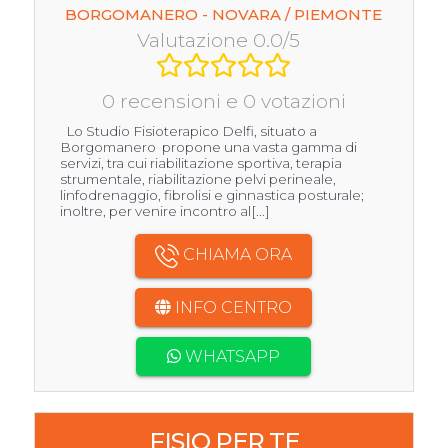
BORGOMANERO - NOVARA / PIEMONTE
Valutazione 0.0/5
0 recensioni e 0 votazioni
Lo Studio Fisioterapico Delfi, situato a
Borgomanero propone una vasta gamma di
servizi, tra cui riabilitazione sportiva, terapia
strumentale, riabilitazione pelvi perineale,
linfodrenaggio, fibrolisi e ginnastica posturale;
inoltre, per venire incontro al[...]
CHIAMA ORA
INFO CENTRO
WHATSAPP
FISIO PER TE