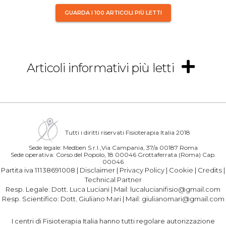
GUARDA I 100 ARTICOLI PIÙ LETTI
Articoli informativi più letti
Tutti i diritti riservati Fisioterapia Italia 2018
Sede legale: Medben S.r.l.,Via Campania, 37/a 00187 Roma
Sede operativa: Corso del Popolo, 18 00046 Grottaferrata (Roma) Cap.
00046
Partita iva 11138691008 |
Disclaimer
|
Privacy Policy
|
Cookie
|
Credits
|
Technical Partner
Resp. Legale:
Dott. Luca Luciani
| Mail:
lucalucianifisio@gmail.com
Resp. Scientifico:
Dott. Giuliano Mari
| Mail:
giulianomari@gmail.com
I centri di Fisioterapia Italia hanno tutti regolare autorizzazione