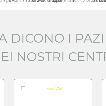
ndria più vicino a Te per avere un appuntamento e conoscere soluzi
A DICONO I PAZI
EI NOSTRI CENT