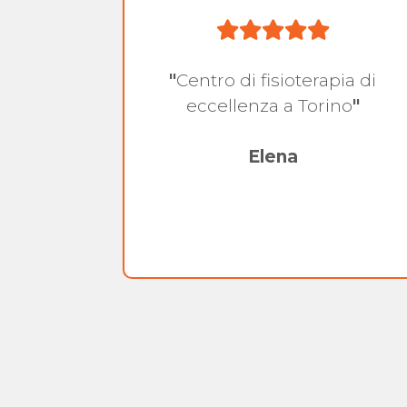
"
Centro di fisioterapia di
nale
eccellenza a Torino
"
ati!
"
Elena
i