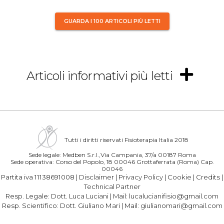
GUARDA I 100 ARTICOLI PIÙ LETTI
Articoli informativi più letti
Tutti i diritti riservati Fisioterapia Italia 2018
Sede legale: Medben S.r.l.,Via Campania, 37/a 00187 Roma
Sede operativa: Corso del Popolo, 18 00046 Grottaferrata (Roma) Cap.
00046
Partita iva 11138691008 |
Disclaimer
|
Privacy Policy
|
Cookie
|
Credits
|
Technical Partner
Resp. Legale:
Dott. Luca Luciani
| Mail:
lucalucianifisio@gmail.com
Resp. Scientifico:
Dott. Giuliano Mari
| Mail:
giulianomari@gmail.com