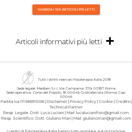
GUARDA I 100 ARTICOLI PIÙ LETTI
Articoli informativi più letti
Tutti i diritti riservati Fisioterapia Italia 2018
Sede legale: Medben S.r.l.,Via Campania, 37/a 00187 Roma
Sede operativa: Corso del Popolo, 18 00046 Grottaferrata (Roma) Cap.
00046
Partita iva 11138691008 |
Disclaimer
|
Privacy Policy
|
Cookie
|
Credits
|
Technical Partner
Resp. Legale:
Dott. Luca Luciani
| Mail:
lucalucianifisio@gmail.com
Resp. Scientifico:
Dott. Giuliano Mari
| Mail:
giulianomari@gmail.com
I centri di Fisioterapia Italia hanno tutti regolare autorizzazione