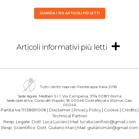
GUARDA I 100 ARTICOLI PIÙ LETTI
Articoli informativi più letti
Tutti i diritti riservati Fisioterapia Italia 2018
Sede legale: Medben S.r.l.,Via Campania, 37/a 00187 Roma
Sede operativa: Corso del Popolo, 18 00046 Grottaferrata (Roma) Cap.
00046
Partita iva 11138691008 |
Disclaimer
|
Privacy Policy
|
Cookie
|
Credits
|
Technical Partner
Resp. Legale:
Dott. Luca Luciani
| Mail:
lucalucianifisio@gmail.com
Resp. Scientifico:
Dott. Giuliano Mari
| Mail:
giulianomari@gmail.com