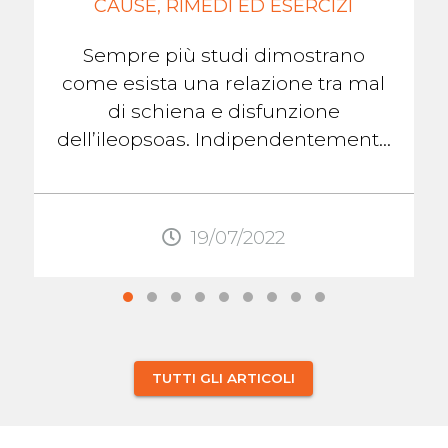
CAUSE, RIMEDI ED ESERCIZI
Sempre più studi dimostrano
come esista una relazione tra mal
di schiena e disfunzione
dell’ileopsoas. Indipendentemente
dal tipo di dolore, il mal di schiena
lombare, in ...
19/07/2022
TUTTI GLI ARTICOLI