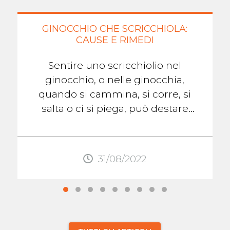
GINOCCHIO CHE SCRICCHIOLA:
CAUSE E RIMEDI
Sentire uno scricchiolio nel
ginocchio, o nelle ginocchia,
quando si cammina, si corre, si
salta o ci si piega, può destare
preoccupazione. Se non c'è dolore,
gonfiore, o ...
31/08/2022