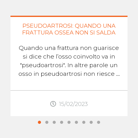
PSEUDOARTROSI: QUANDO UNA
FRATTURA OSSEA NON SI SALDA
Quando una frattura non guarisce
si dice che l’osso coinvolto va in
"pseudoartrosi". In altre parole un
osso in pseudoartrosi non riesce a
formare il callo osseo che lo aiuterà
...
15/02/2023