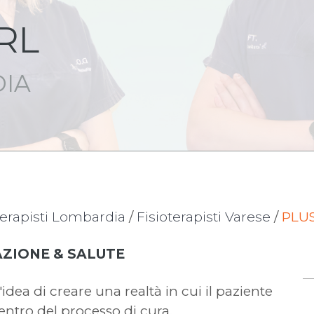
RL
DIA
terapisti Lombardia
/
Fisioterapisti Varese
/
PLUS
AZIONE & SALUTE
idea di creare una realtà in cui il paziente
centro del processo di cura.