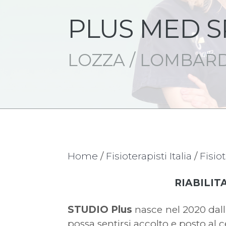
PLUS MED S
LOZZA / LOMBAR
Home
/
Fisioterapisti Italia
/
Fisio
RIABILIT
STUDIO Plus
nasce nel 2020 dall'
possa sentirsi accolto e posto al 