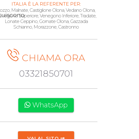
ITALIA È LA REFERENTE PER:
ozzo, Malnate, Castiglione Olona, Vedano Olona,
ituiscono
enegono Superiore, Venegono Inferiore, Tradate,
Lonate Ceppino, Gornate Olona, Gazzada
Schianno, Morazzone, Castronno
CHIAMA ORA
03321850701
WhatsApp
VAI AL SITO