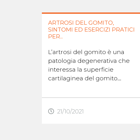
ARTROSI DEL GOMITO,
SINTOMI ED ESERCIZI PRATICI
PER...
L’artrosi del gomito è una
patologia degenerativa che
interessa la superficie
cartilaginea del gomito
quando è usurata o
danneggiata. Il
deterioramento della
21/10/2021
superficie ...