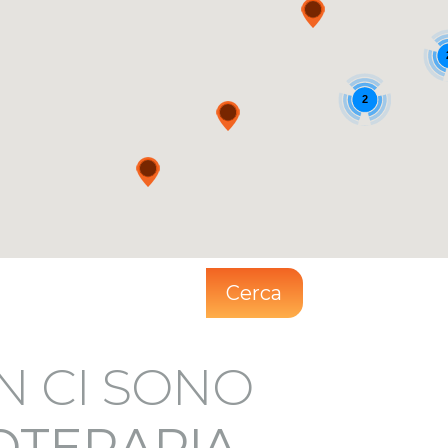
2
Cerca
N CI SONO
IOTERAPIA