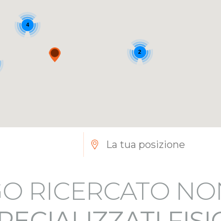
4
2
O RICERCATO NO
PECIALIZZATI FIS