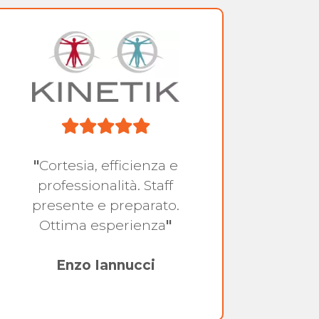
"
Cortesia, efficienza e
"
Sono
professionalità. Staff
collo
presente e preparato.
Fisiot
Ottima esperienza
"
e gi
sente
Enzo Iannucci
so
L