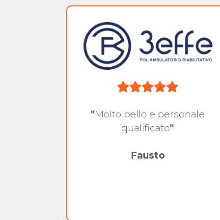
.
"
Molto bello e personale
ilità e
qualificato
"
"
Fausto
pe