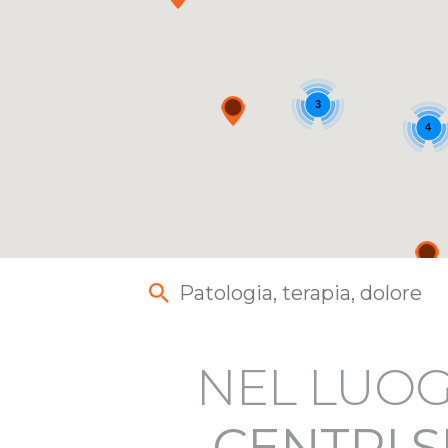
3
4
NEL LUOG
CENTRI S