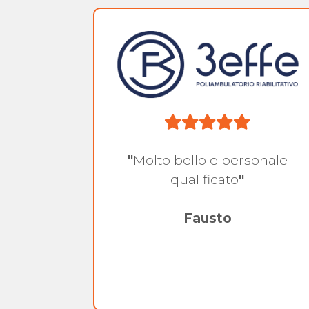
.
"
Molto bello e personale
ilità e
qualificato
"
"
Fausto
pe