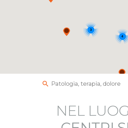
3
4
NEL LUOG
CENTRI S