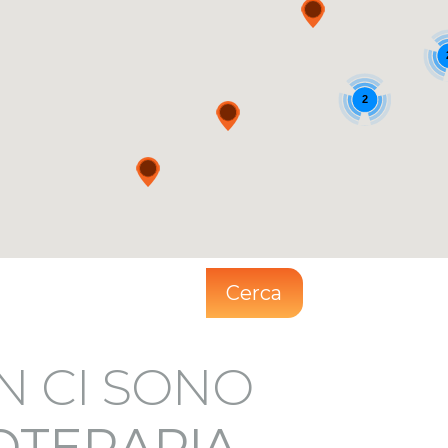
2
Cerca
N CI SONO
IOTERAPIA