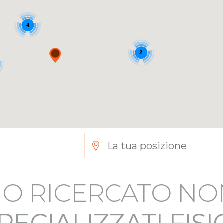
4
2
O RICERCATO NO
PECIALIZZATI FIS