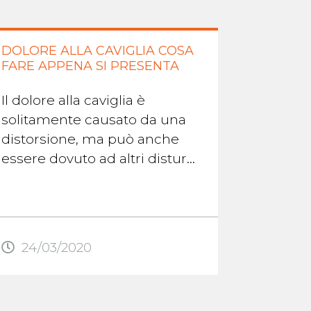
DOLORE ALLA CAVIGLIA COSA
SINOVI
FARE APPENA SI PRESENTA
CAUSE 
Il dolore alla caviglia è
La sinov
solitamente causato da una
infiamm
distorsione, ma può anche
cronic
essere dovuto ad altri disturbi
sinovial
come instabilità articolare di
riveste 
caviglia, artrite, gotta, ...
articol
Qui è co
24/03/2020
10/12