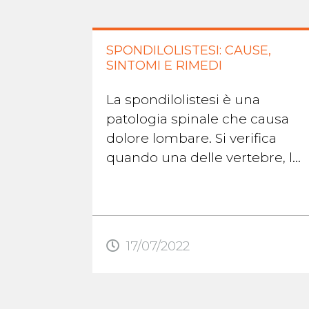
SPONDILOLISTESI: CAUSE,
SINTOMI E RIMEDI
La spondilolistesi è una
patologia spinale che causa
dolore lombare. Si verifica
quando una delle vertebre, le
ossa della colonna vertebrale,
scivola fuori posto rispetto alla
...
17/07/2022