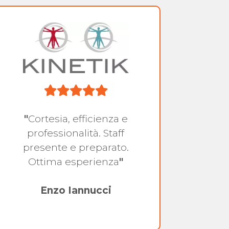
"
Cortesia, efficienza e
"
Sono
professionalità. Staff
collo
presente e preparato.
Fisiot
Ottima esperienza
"
e gi
sente
Enzo Iannucci
so
L