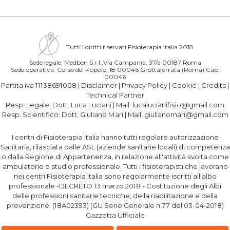
Tutti i diritti riservati Fisioterapia Italia 2018
Sede legale: Medben S.r.l.,Via Campania, 37/a 00187 Roma
Sede operativa: Corso del Popolo, 18 00046 Grottaferrata (Roma) Cap.
00046
Partita iva 11138691008 |
Disclaimer
|
Privacy Policy
|
Cookie
|
Credits
|
Technical Partner
Resp. Legale:
Dott. Luca Luciani
| Mail:
lucalucianifisio@gmail.com
Resp. Scientifico:
Dott. Giuliano Mari
| Mail:
giulianomari@gmail.com
I centri di Fisioterapia Italia hanno tutti regolare autorizzazione
Sanitaria, rilasciata dalle ASL (aziende sanitarie locali) di competenza
o dalla Regione di Appartenenza, in relazione all'attività svolta come
ambulatorio o studio professionale. Tutti i fisioterapisti che lavorano
nei centri Fisioterapia Italia sono regolarmente iscritti all'albo
professionale -DECRETO 13 marzo 2018 - Costituzione degli Albi
delle professioni sanitarie tecniche, della riabilitazione e della
prevenzione. (18A02393) (GU Serie Generale n.77 del 03-04-2018)
Gazzetta Ufficiale