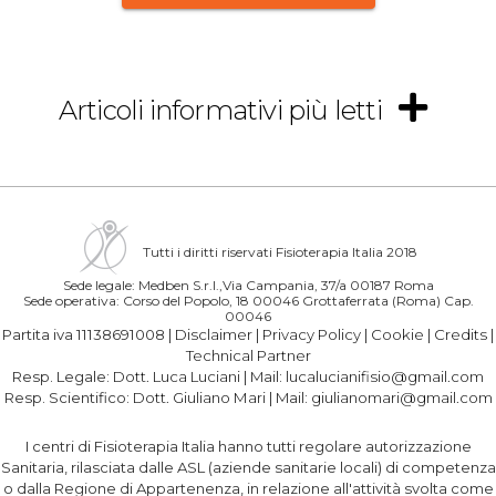
Articoli informativi più letti
Tutti i diritti riservati Fisioterapia Italia 2018
Sede legale: Medben S.r.l.,Via Campania, 37/a 00187 Roma
Sede operativa: Corso del Popolo, 18 00046 Grottaferrata (Roma) Cap.
00046
Partita iva 11138691008 |
Disclaimer
|
Privacy Policy
|
Cookie
|
Credits
|
Technical Partner
Resp. Legale:
Dott. Luca Luciani
| Mail:
lucalucianifisio@gmail.com
Resp. Scientifico:
Dott. Giuliano Mari
| Mail:
giulianomari@gmail.com
I centri di Fisioterapia Italia hanno tutti regolare autorizzazione
Sanitaria, rilasciata dalle ASL (aziende sanitarie locali) di competenza
o dalla Regione di Appartenenza, in relazione all'attività svolta come