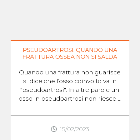
PSEUDOARTROSI: QUANDO UNA
FRATTURA OSSEA NON SI SALDA
Quando una frattura non guarisce
si dice che l’osso coinvolto va in
"pseudoartrosi". In altre parole un
osso in pseudoartrosi non riesce a
formare il callo osseo che lo aiuterà
...
15/02/2023