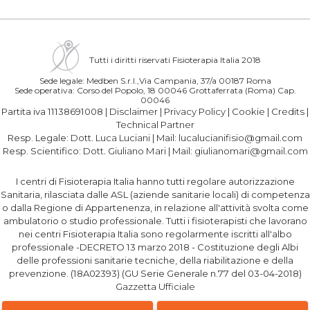
Tutti i diritti riservati Fisioterapia Italia 2018
Sede legale: Medben S.r.l.,Via Campania, 37/a 00187 Roma
Sede operativa: Corso del Popolo, 18 00046 Grottaferrata (Roma) Cap.
00046
Partita iva 11138691008 |
Disclaimer
|
Privacy Policy
|
Cookie
|
Credits
|
Technical Partner
Resp. Legale:
Dott. Luca Luciani
| Mail:
lucalucianifisio@gmail.com
Resp. Scientifico:
Dott. Giuliano Mari
| Mail:
giulianomari@gmail.com
I centri di Fisioterapia Italia hanno tutti regolare autorizzazione
Sanitaria, rilasciata dalle ASL (aziende sanitarie locali) di competenza
o dalla Regione di Appartenenza, in relazione all'attività svolta come
ambulatorio o studio professionale. Tutti i fisioterapisti che lavorano
nei centri Fisioterapia Italia sono regolarmente iscritti all'albo
professionale -DECRETO 13 marzo 2018 - Costituzione degli Albi
delle professioni sanitarie tecniche, della riabilitazione e della
prevenzione. (18A02393) (GU Serie Generale n.77 del 03-04-2018)
Gazzetta Ufficiale