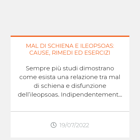
MAL DI SCHIENA E ILEOPSOAS:
CAUSE, RIMEDI ED ESERCIZI
Sempre più studi dimostrano
come esista una relazione tra mal
di schiena e disfunzione
dell’ileopsoas. Indipendentemente
dal tipo di dolore, il mal di schiena
lombare, in ...
19/07/2022