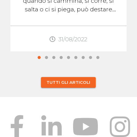
quando si cammina, si corre, si
salta o ci si piega, può destare
preoccupazione. Se non c'è dolore,
gonfiore, o ...
31/08/2022
TUTTI GLI ARTICOLI