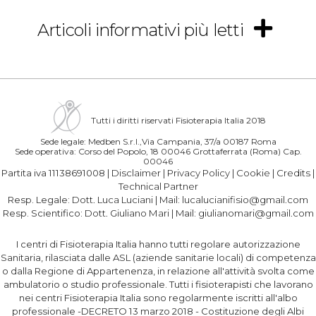
Articoli informativi più letti
Tutti i diritti riservati Fisioterapia Italia 2018
Sede legale: Medben S.r.l.,Via Campania, 37/a 00187 Roma
Sede operativa: Corso del Popolo, 18 00046 Grottaferrata (Roma) Cap.
00046
Partita iva 11138691008 |
Disclaimer
|
Privacy Policy
|
Cookie
|
Credits
|
Technical Partner
Resp. Legale:
Dott. Luca Luciani
| Mail:
lucalucianifisio@gmail.com
Resp. Scientifico:
Dott. Giuliano Mari
| Mail:
giulianomari@gmail.com
I centri di Fisioterapia Italia hanno tutti regolare autorizzazione
Sanitaria, rilasciata dalle ASL (aziende sanitarie locali) di competenza
o dalla Regione di Appartenenza, in relazione all'attività svolta come
ambulatorio o studio professionale. Tutti i fisioterapisti che lavorano
nei centri Fisioterapia Italia sono regolarmente iscritti all'albo
professionale -DECRETO 13 marzo 2018 - Costituzione degli Albi