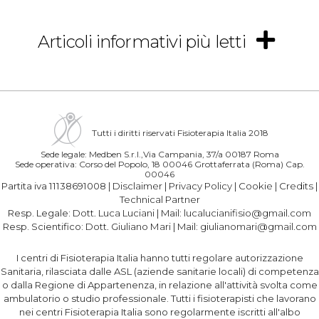
Articoli informativi più letti
Tutti i diritti riservati Fisioterapia Italia 2018
Sede legale: Medben S.r.l.,Via Campania, 37/a 00187 Roma
Sede operativa: Corso del Popolo, 18 00046 Grottaferrata (Roma) Cap.
00046
Partita iva 11138691008 |
Disclaimer
|
Privacy Policy
|
Cookie
|
Credits
|
Technical Partner
Resp. Legale:
Dott. Luca Luciani
| Mail:
lucalucianifisio@gmail.com
Resp. Scientifico:
Dott. Giuliano Mari
| Mail:
giulianomari@gmail.com
I centri di Fisioterapia Italia hanno tutti regolare autorizzazione
Sanitaria, rilasciata dalle ASL (aziende sanitarie locali) di competenza
o dalla Regione di Appartenenza, in relazione all'attività svolta come
ambulatorio o studio professionale. Tutti i fisioterapisti che lavorano
nei centri Fisioterapia Italia sono regolarmente iscritti all'albo