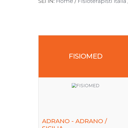
SEI IN:
Home
/
Fisioterapisti Italia
FISIOMED
ADRANO - ADRANO /