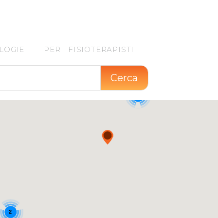
LOGIE
PER I FISIOTERAPISTI
Cerca
3
2