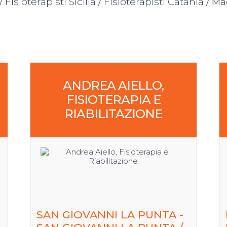
/
Fisioterapisti Sicilia
/
Fisioterapisti Catania
/ Ma
ANDREA AIELLO,
FISIOTERAPIA E
RIABILITAZIONE
SAN GIOVANNI LA PUNTA -