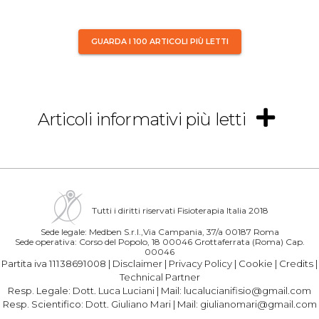
GUARDA I 100 ARTICOLI PIÙ LETTI
Articoli informativi più letti
Tutti i diritti riservati Fisioterapia Italia 2018
Sede legale: Medben S.r.l.,Via Campania, 37/a 00187 Roma
Sede operativa: Corso del Popolo, 18 00046 Grottaferrata (Roma) Cap.
00046
Partita iva 11138691008 |
Disclaimer
|
Privacy Policy
|
Cookie
|
Credits
|
Technical Partner
Resp. Legale:
Dott. Luca Luciani
| Mail:
lucalucianifisio@gmail.com
Resp. Scientifico:
Dott. Giuliano Mari
| Mail:
giulianomari@gmail.com