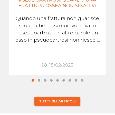
FRATTURA OSSEA NON SI SALDA
Quando una frattura non guarisce
si dice che l’osso coinvolto va in
"pseudoartrosi". In altre parole un
osso in pseudoartrosi non riesce a
formare il callo osseo che lo aiuterà
...
15/02/2023
TUTTI GLI ARTICOLI