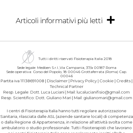
Articoli informativi più letti
Tutti i diritti riservati Fisioterapia Italia 2018
Sede legale: Medben S.r.l.,Via Campania, 37/a 00187 Roma
Sede operativa: Corso del Popolo, 18 00046 Grottaferrata (Roma) Cap.
00046
Partita iva 11138691008 |
Disclaimer
|
Privacy Policy
|
Cookie
|
Credits
|
Technical Partner
Resp. Legale:
Dott. Luca Luciani
| Mail:
lucalucianifisio@gmail.com
Resp. Scientifico:
Dott. Giuliano Mari
| Mail:
giulianomari@gmail.com
I centri di Fisioterapia Italia hanno tutti regolare autorizzazione
Sanitaria, rilasciata dalle ASL (aziende sanitarie locali) di competenza
o dalla Regione di Appartenenza, in relazione all'attività svolta come
ambulatorio o studio professionale. Tutti i fisioterapisti che lavorano