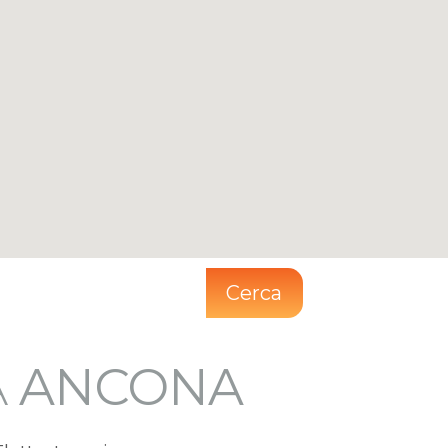
Cerca
9
A
ANCONA