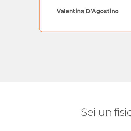
nno
Valentina D’Agostino
Sei un fisi