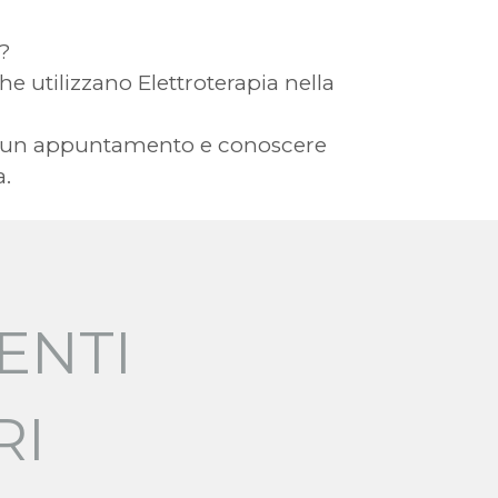
a?
che utilizzano Elettroterapia nella
ere un appuntamento e conoscere
a.
ENTI
RI