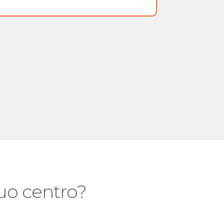
ef
 tuo centro?