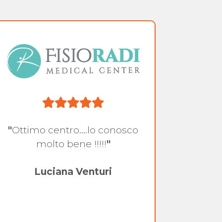
"
Ottimo centro....lo conosco
"
Pe
molto bene !!!!!
"
spor
stat
Luciana Venturi
q
att
gen
mo