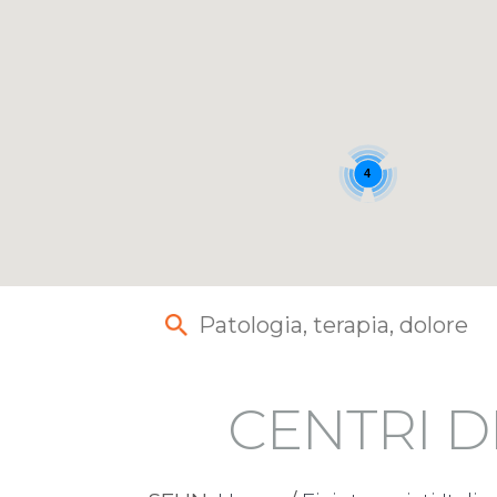
4
CENTRI D