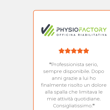
 uno
"
Professionista serio,
sta è
sempre disponibile. Dopo
ovare
anni grazie a lui ho
on
finalmente risolto un dolore
tima
alla spalla che limitava le
nale
mie attività quotidiane.
 ed
Consigliatissimo.
"