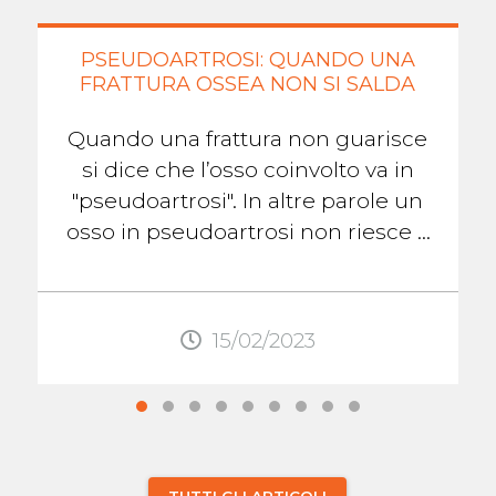
PSEUDOARTROSI: QUANDO UNA
FRATTURA OSSEA NON SI SALDA
Quando una frattura non guarisce
si dice che l’osso coinvolto va in
"pseudoartrosi". In altre parole un
osso in pseudoartrosi non riesce a
formare il callo osseo che lo aiuterà
...
15/02/2023