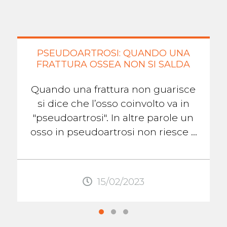
PSEUDOARTROSI: QUANDO UNA
FRATTURA OSSEA NON SI SALDA
Quando una frattura non guarisce
si dice che l’osso coinvolto va in
"pseudoartrosi". In altre parole un
osso in pseudoartrosi non riesce a
formare il callo osseo che lo aiuterà
...
15/02/2023