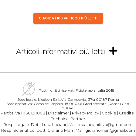
GUARDA I 100 ARTICOLI PIÙ LETTI
Articoli informativi più letti
Tutti i diritti riservati Fisioterapia Italia 2018
Sede legale: Medben S.r.l.,Via Campania, 37/a 00187 Roma
Sede operativa: Corso del Popolo, 18 00046 Grottaferrata (Roma) Cap.
00046
Partita iva 11138691008 |
Disclaimer
|
Privacy Policy
|
Cookie
|
Credits
|
Technical Partner
Resp. Legale:
Dott. Luca Luciani
| Mail:
lucalucianifisio@gmail.com
Resp. Scientifico:
Dott. Giuliano Mari
| Mail:
giulianomari@gmail.com