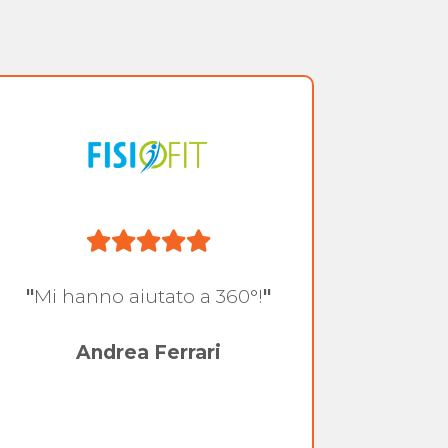
"
Mi hanno aiutato a 360°!
"
"
Otti
prep
Andrea Ferrari