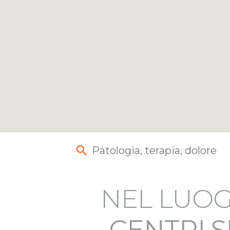
10
NEL LUOG
CENTRI S