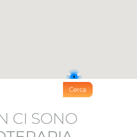
9
Cerca
N CI SONO
IOTERAPIA