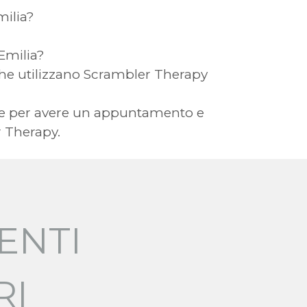
ilia?
 Emilia?
ia che utilizzano Scrambler Therapy
a Te per avere un appuntamento e
r Therapy.
ENTI
RI