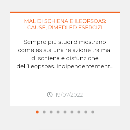
MAL DI SCHIENA E ILEOPSOAS:
CAUSE, RIMEDI ED ESERCIZI
Sempre più studi dimostrano
come esista una relazione tra mal
di schiena e disfunzione
dell’ileopsoas. Indipendentemente
dal tipo di dolore, il mal di schiena
lombare, in ...
19/07/2022