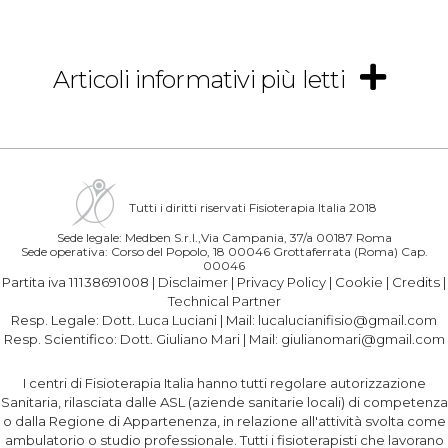
Articoli informativi più letti
Tutti i diritti riservati Fisioterapia Italia 2018
Sede legale: Medben S.r.l.,Via Campania, 37/a 00187 Roma
Sede operativa: Corso del Popolo, 18 00046 Grottaferrata (Roma) Cap.
00046
Partita iva 11138691008 |
Disclaimer
|
Privacy Policy
|
Cookie
|
Credits
|
Technical Partner
Resp. Legale:
Dott. Luca Luciani
| Mail:
lucalucianifisio@gmail.com
Resp. Scientifico:
Dott. Giuliano Mari
| Mail:
giulianomari@gmail.com
I centri di Fisioterapia Italia hanno tutti regolare autorizzazione
Sanitaria, rilasciata dalle ASL (aziende sanitarie locali) di competenza
o dalla Regione di Appartenenza, in relazione all'attività svolta come
ambulatorio o studio professionale. Tutti i fisioterapisti che lavorano