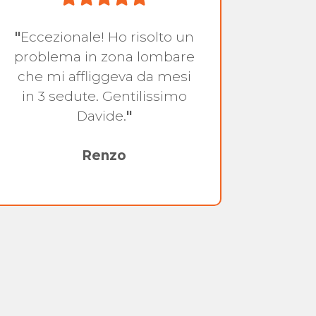
"
Eccezionale! Ho risolto un
"
H
problema in zona lombare
contra
che mi affliggeva da mesi
dolo
in 3 sedute. Gentilissimo
destro
Davide.
"
mie c
con m
Renzo
i