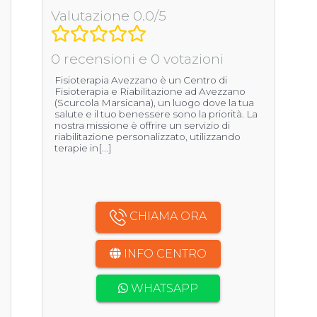
Valutazione 0.0/5
0 recensioni e 0 votazioni
Fisioterapia Avezzano è un Centro di
Fisioterapia e Riabilitazione ad Avezzano
(Scurcola Marsicana), un luogo dove la tua
salute e il tuo benessere sono la priorità. La
nostra missione è offrire un servizio di
riabilitazione personalizzato, utilizzando
terapie in[...]
CHIAMA ORA
INFO CENTRO
WHATSAPP