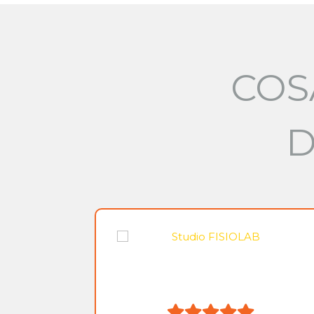
COS
D