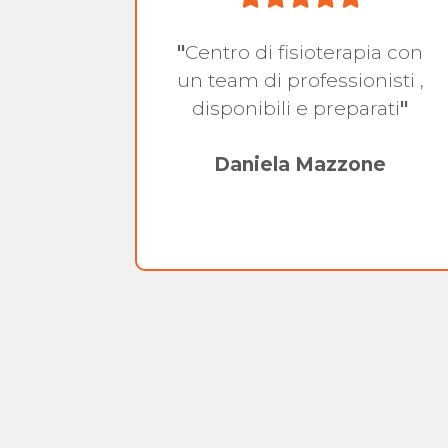
"
Centro di fisioterapia con
 per un
un team di professionisti ,
a
disponibili e preparati
"
l
io caso
Daniela Mazzone
a
ente e
ultato
 dolore