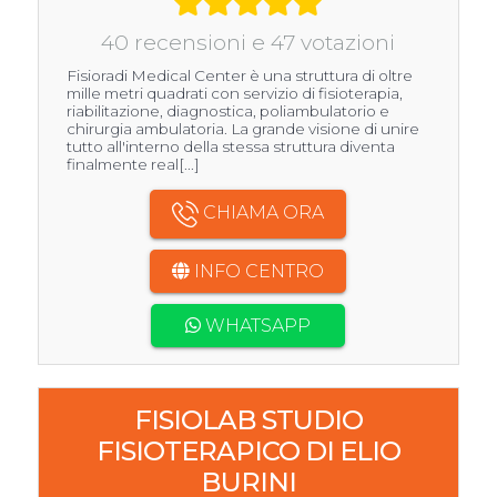
40 recensioni e 47 votazioni
Fisioradi Medical Center è una struttura di oltre
mille metri quadrati con servizio di fisioterapia,
riabilitazione, diagnostica, poliambulatorio e
chirurgia ambulatoria. La grande visione di unire
tutto all'interno della stessa struttura diventa
finalmente real[...]
CHIAMA ORA
INFO CENTRO
WHATSAPP
FISIOLAB STUDIO
FISIOTERAPICO DI ELIO
BURINI