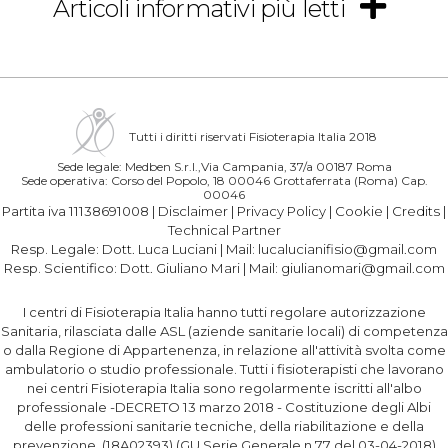
Articoli informativi più letti
Tutti i diritti riservati Fisioterapia Italia 2018
Sede legale: Medben S.r.l.,Via Campania, 37/a 00187 Roma
Sede operativa: Corso del Popolo, 18 00046 Grottaferrata (Roma) Cap.
00046
Partita iva 11138691008 |
Disclaimer
|
Privacy Policy
|
Cookie
|
Credits
|
Technical Partner
Resp. Legale:
Dott. Luca Luciani
| Mail:
lucalucianifisio@gmail.com
Resp. Scientifico:
Dott. Giuliano Mari
| Mail:
giulianomari@gmail.com
I centri di Fisioterapia Italia hanno tutti regolare autorizzazione
Sanitaria, rilasciata dalle ASL (aziende sanitarie locali) di competenza
o dalla Regione di Appartenenza, in relazione all'attività svolta come
ambulatorio o studio professionale. Tutti i fisioterapisti che lavorano
nei centri Fisioterapia Italia sono regolarmente iscritti all'albo
professionale -DECRETO 13 marzo 2018 - Costituzione degli Albi
delle professioni sanitarie tecniche, della riabilitazione e della
prevenzione. (18A02393) (GU Serie Generale n.77 del 03-04-2018)