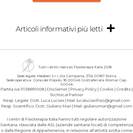
Articoli informativi più letti
Tutti i diritti riservati Fisioterapia Italia 2018
Sede legale: Medben S.r.l.,Via Campania, 37/a 00187 Roma
Sede operativa: Corso del Popolo, 18 00046 Grottaferrata (Roma) Cap.
00046
Partita iva 11138691008 |
Disclaimer
|
Privacy Policy
|
Cookie
|
Credits
|
Technical Partner
Resp. Legale:
Dott. Luca Luciani
| Mail:
lucalucianifisio@gmail.com
Resp. Scientifico:
Dott. Giuliano Mari
| Mail:
giulianomari@gmail.com
I centri di Fisioterapia Italia hanno tutti regolare autorizzazione
Sanitaria, rilasciata dalle ASL (aziende sanitarie locali) di competenza
o dalla Regione di Appartenenza, in relazione all'attività svolta come