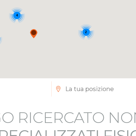
4
2
O RICERCATO NO
PECIALIZZATI FIS