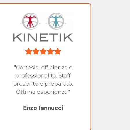
"
Cortesia, efficienza e
"
Sono
professionalità. Staff
collo
presente e preparato.
Fisiot
Ottima esperienza
"
e gi
sente
Enzo Iannucci
so
L