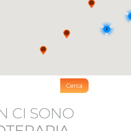
2
Cerca
N CI SONO
IOTERAPIA