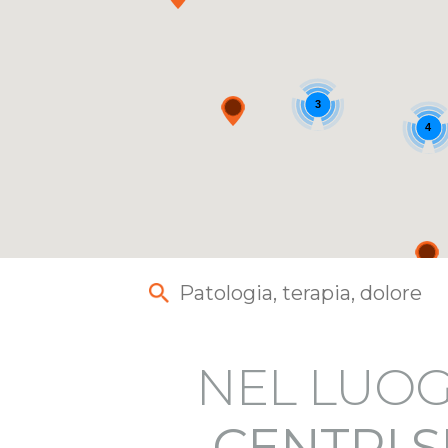
3
4
NEL LUOG
CENTRI S