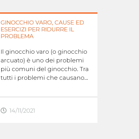
GINOCCHIO VARO, CAUSE ED
LA DIF
ESERCIZI PER RIDURRE IL
CERVIC
PROBLEMA
DORSA
Il ginocchio varo (o ginocchio
Sono sta
arcuato) è uno dei problemi
numeros
più comuni del ginocchio. Tra
attesta 
tutti i problemi che causano
condizi
dolore alle gambe, il
mal di s
ginocchio varo può essere ...
collo è 
le ...
14/11/2021
14/11