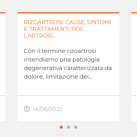
RIZOARTROSI: CAUSE, SINTOMI
E TRATTAMENTI PER
L’ARTROSI...
Con il termine rizoartrosi
intendiamo una patologia
degenerativa caratterizzata da
dolore, limitazione dei
movimenti e possibile
deformità a livello
dell’articolazione del ...
14/06/2022