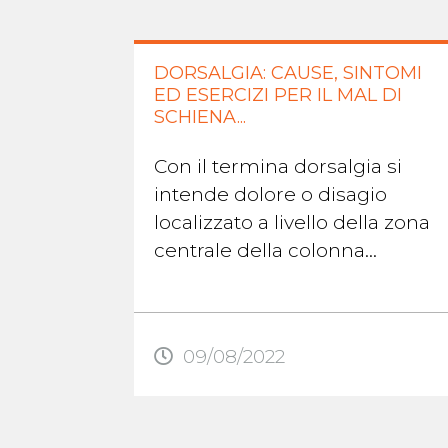
DORSALGIA: CAUSE, SINTOMI
ED ESERCIZI PER IL MAL DI
SCHIENA...
Con il termina dorsalgia si
intende dolore o disagio
localizzato a livello della zona
centrale della colonna
vertebrale, più precisamente
tra le scapole. Questo dolore,
come quello ...
09/08/2022