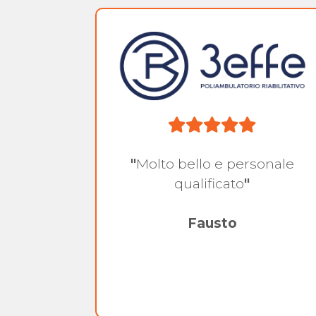
.
"
Molto bello e personale
ilità e
qualificato
"
"
Fausto
pe