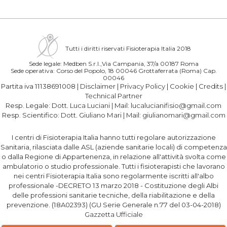
Tutti i diritti riservati Fisioterapia Italia 2018
Sede legale: Medben S.r.l.,Via Campania, 37/a 00187 Roma
Sede operativa: Corso del Popolo, 18 00046 Grottaferrata (Roma) Cap.
00046
Partita iva 11138691008 |
Disclaimer
|
Privacy Policy
|
Cookie
|
Credits
|
Technical Partner
Resp. Legale:
Dott. Luca Luciani
| Mail:
lucalucianifisio@gmail.com
Resp. Scientifico:
Dott. Giuliano Mari
| Mail:
giulianomari@gmail.com
I centri di Fisioterapia Italia hanno tutti regolare autorizzazione
Sanitaria, rilasciata dalle ASL (aziende sanitarie locali) di competenza
o dalla Regione di Appartenenza, in relazione all'attività svolta come
ambulatorio o studio professionale. Tutti i fisioterapisti che lavorano
nei centri Fisioterapia Italia sono regolarmente iscritti all'albo
professionale -DECRETO 13 marzo 2018 - Costituzione degli Albi
delle professioni sanitarie tecniche, della riabilitazione e della
prevenzione. (18A02393) (GU Serie Generale n.77 del 03-04-2018)
Gazzetta Ufficiale