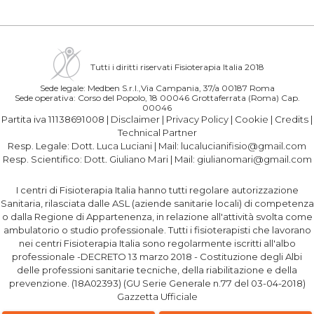
Tutti i diritti riservati Fisioterapia Italia 2018
Sede legale: Medben S.r.l.,Via Campania, 37/a 00187 Roma
Sede operativa: Corso del Popolo, 18 00046 Grottaferrata (Roma) Cap.
00046
Partita iva 11138691008 |
Disclaimer
|
Privacy Policy
|
Cookie
|
Credits
|
Technical Partner
Resp. Legale:
Dott. Luca Luciani
| Mail:
lucalucianifisio@gmail.com
Resp. Scientifico:
Dott. Giuliano Mari
| Mail:
giulianomari@gmail.com
I centri di Fisioterapia Italia hanno tutti regolare autorizzazione
Sanitaria, rilasciata dalle ASL (aziende sanitarie locali) di competenza
o dalla Regione di Appartenenza, in relazione all'attività svolta come
ambulatorio o studio professionale. Tutti i fisioterapisti che lavorano
nei centri Fisioterapia Italia sono regolarmente iscritti all'albo
professionale -DECRETO 13 marzo 2018 - Costituzione degli Albi
delle professioni sanitarie tecniche, della riabilitazione e della
prevenzione. (18A02393) (GU Serie Generale n.77 del 03-04-2018)
Gazzetta Ufficiale