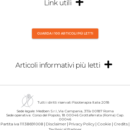
Link utili
GUARDA I 100 ARTICOLI PIÙ LETTI
Articoli informativi più letti
Tutti i diritti riservati Fisioterapia Italia 2018
Sede legale: Medben S.r.l.,Via Campania, 37/a 00187 Roma
Sede operativa: Corso del Popolo, 18 00046 Grottaferrata (Roma) Cap.
00046
Partita iva 11138691008 |
Disclaimer
|
Privacy Policy
|
Cookie
|
Credits
|
Technical Partner