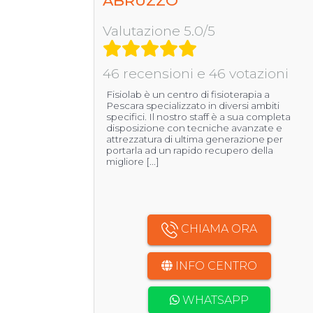
ABRUZZO
Valutazione 5.0/5
46 recensioni e 46 votazioni
Fisiolab è un centro di fisioterapia a
Pescara specializzato in diversi ambiti
specifici. Il nostro staff è a sua completa
disposizione con tecniche avanzate e
attrezzatura di ultima generazione per
portarla ad un rapido recupero della
migliore [...]
CHIAMA ORA
INFO CENTRO
WHATSAPP