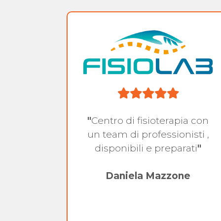
 per un
"
Centro di fisioterapia con
a
un team di professionisti ,
l
disponibili e preparati
"
io caso
a
Daniela Mazzone
ente e
ultato
 dolore