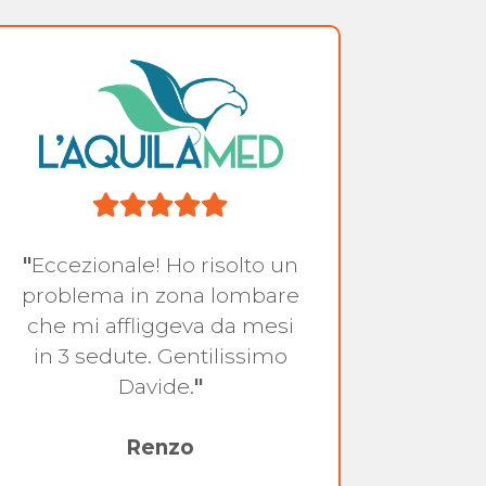
"
Eccezionale! Ho risolto un
"
H
problema in zona lombare
contra
che mi affliggeva da mesi
dolo
in 3 sedute. Gentilissimo
destro
Davide.
"
mie c
con m
Renzo
i