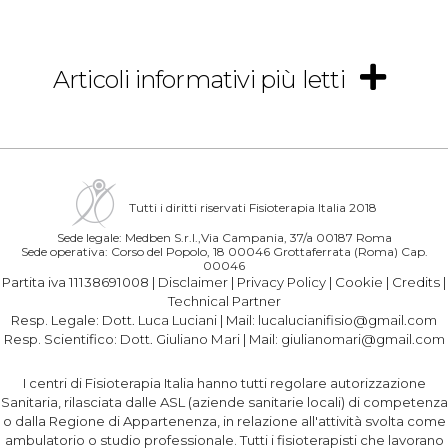
Articoli informativi più letti
Tutti i diritti riservati Fisioterapia Italia 2018
Sede legale: Medben S.r.l.,Via Campania, 37/a 00187 Roma
Sede operativa: Corso del Popolo, 18 00046 Grottaferrata (Roma) Cap.
00046
Partita iva 11138691008 |
Disclaimer
|
Privacy Policy
|
Cookie
|
Credits
|
Technical Partner
Resp. Legale:
Dott. Luca Luciani
| Mail:
lucalucianifisio@gmail.com
Resp. Scientifico:
Dott. Giuliano Mari
| Mail:
giulianomari@gmail.com
I centri di Fisioterapia Italia hanno tutti regolare autorizzazione
Sanitaria, rilasciata dalle ASL (aziende sanitarie locali) di competenza
o dalla Regione di Appartenenza, in relazione all'attività svolta come
ambulatorio o studio professionale. Tutti i fisioterapisti che lavorano