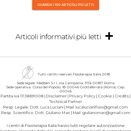
GUARDA I 100 ARTICOLI PIÙ LETTI
Articoli informativi più letti
Tutti i diritti riservati Fisioterapia Italia 2018
Sede legale: Medben S.r.l.,Via Campania, 37/a 00187 Roma
Sede operativa: Corso del Popolo, 18 00046 Grottaferrata (Roma) Cap.
00046
Partita iva 11138691008 |
Disclaimer
|
Privacy Policy
|
Cookie
|
Credits
|
Technical Partner
Resp. Legale:
Dott. Luca Luciani
| Mail:
lucalucianifisio@gmail.com
Resp. Scientifico:
Dott. Giuliano Mari
| Mail:
giulianomari@gmail.com
I centri di Fisioterapia Italia hanno tutti regolare autorizzazione