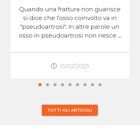
Quando una frattura non guarisce
si dice che l’osso coinvolto va in
"pseudoartrosi". In altre parole un
osso in pseudoartrosi non riesce a
formare il callo osseo che lo aiuterà
...
15/02/2023
TUTTI GLI ARTICOLI