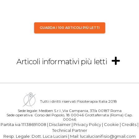
GUARDA I 100 ARTICOLI PIÙ LETTI
Articoli informativi più letti
Tutti i diritti riservati Fisioterapia Italia 2018
Sede legale: Medben S.r.l.,Via Campania, 37/a 00187 Roma
Sede operativa: Corso del Popolo, 18 00046 Grottaferrata (Roma) Cap.
00046
Partita iva 11138691008 |
Disclaimer
|
Privacy Policy
|
Cookie
|
Credits
|
Technical Partner
Resp. Legale:
Dott. Luca Luciani
| Mail:
lucalucianifisio@gmail.com