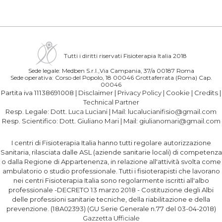
Tutti i diritti riservati Fisioterapia Italia 2018
Sede legale: Medben S.r.l.,Via Campania, 37/a 00187 Roma
Sede operativa: Corso del Popolo, 18 00046 Grottaferrata (Roma) Cap.
00046
Partita iva 11138691008 |
Disclaimer
|
Privacy Policy
|
Cookie
|
Credits
|
Technical Partner
Resp. Legale:
Dott. Luca Luciani
| Mail:
lucalucianifisio@gmail.com
Resp. Scientifico:
Dott. Giuliano Mari
| Mail:
giulianomari@gmail.com
I centri di Fisioterapia Italia hanno tutti regolare autorizzazione
Sanitaria, rilasciata dalle ASL (aziende sanitarie locali) di competenza
o dalla Regione di Appartenenza, in relazione all'attività svolta come
ambulatorio o studio professionale. Tutti i fisioterapisti che lavorano
nei centri Fisioterapia Italia sono regolarmente iscritti all'albo
professionale -DECRETO 13 marzo 2018 - Costituzione degli Albi
delle professioni sanitarie tecniche, della riabilitazione e della
prevenzione. (18A02393) (GU Serie Generale n.77 del 03-04-2018)
Gazzetta Ufficiale